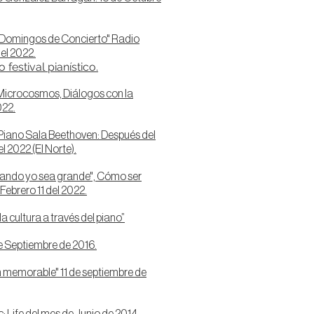
Domingos de Concierto" Radio
el 2022.
festival pianístico.
Microcosmos, Diálogos con la
022.
e Piano Sala Beethoven: Después del
l 2022 (El Norte).
ando yo sea grande", Cómo ser
Febrero 11 del 2022.
a cultura a través del piano”
de Septiembre de 2016.
n memorable" 11 de septiembre de