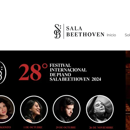
Inicio
So