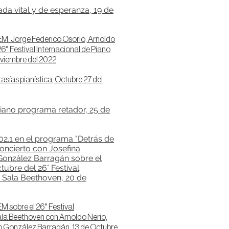
ada vital y de esperanza, 19 de
EM: Jorge Federico Osorio, Arnoldo
6° Festival Internacional de Piano
oviembre del 2022
tas
ías pianística, Octubre 27 del
 piano programa retador, 25 de
02.1 en el programa "Detrás de
 concierto con Josefina
González Barragán sobre el
tubre del 26° Festival
o Sala Beethoven, 20 de
M sobre el 26° Festival
ala Beethoven con Arnoldo Nerio,
o González Barragán. 13 de Octubre