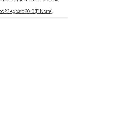
: Life del mes de Junio de 2014.
no 22 Agosto 2013 (El Norte)