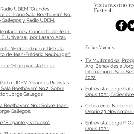
Visita nuestras re
 Radio UDEM "Grandes
Festival:
onal de Piano Sala Beethoven". No.
e Gallegos y Radio UDEM.
 de plácemes. Concierto de Jean-
 El Universal, por Lázaro Azar.
En los Medios:
rte "¡Extraordinario! Disfruta
erto de Jean-Frédéric Neuburger"
TV Multimedios, Progr
orte "Elige pianista toque
Arq. Benavides a Jorge
Internacional Sala Be
2022.
Radio UDEM "Grandes Pianistas
no Sala Beethoven" No.2 Sobre
Entrevista: Jorge Gal
or: Jorge Gallegos.
Opus 102.1, Diciembre 
ala Beethoven" No.1 Sobre Jean-
Crítica en el Norte de
orge Gallegos.
Osorio 23 Noviembre d
e "Elegante y virtuoso".
Entrevista: Jorge F. O
Opus 102.1
rte "Buscará emocionar con su