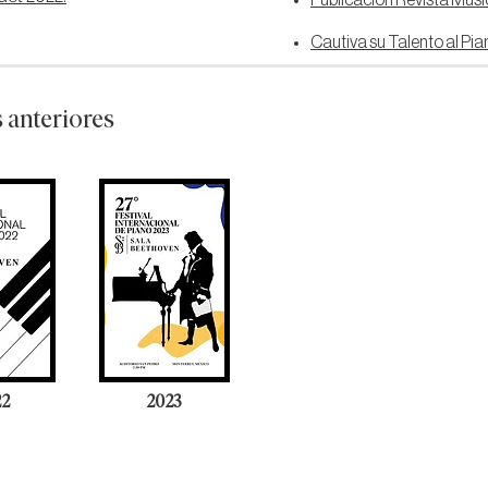
Publicación Revista Music
Cautiva su Talento al Pia
 anteriores
22
2023