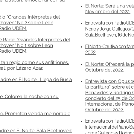
E
l Norte: Será una vel
Noviembre del 2022.
io "Grandes Intérpretes del
ethoven" No.2 sobre Leon
Entrevista con Radio UD
 Radio UDEM.
Nerio y Jorge Gallegos/ 2
Sala Beethoven, 16 de N
 Radio "Grandes Intérpretes del
ethoven" No.1 sobre Leon
El Norte: Cautiva con fan
 Radio UDEM.
2022.
tan regio como sus anfitriones.
El Norte: Ofrecerá la
al, por Lázaro Azar.
Octubre del 2022.
adre en El Norte. Llega de Rusia
Entrevista con Opus 1
la partitura" sobre el
Benavides y Rodrigo 
te. Colorea la noche con su
concierto del 25 de Oc
Internac
ional de Pian
Octubre del 2022.
orte. Prometen velada memorable
E
ntrevista con Radio UDE
Internacional de Piano S
adre en El Norte. Sala Beethoven:
Jorge Gallegos y Rodrig