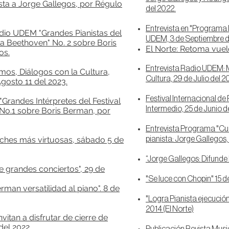
ista a Jorge Gallegos, por Régulo
del 2022.
E
ntrevista e
n "Programa 
dio UDEM "Grandes Pianistas del
UDEM, 3 de Septiembre d
ala Beethoven" No. 2 sobre Boris
El
Norte: Retoma vuelo 
os.
Entrevista Radio UDEM: 
os, Diálogos con la Cultura,
Cultura, 29 de Julio del 2
gosto 11 del 2023.
Festival Internacional d
Grandes Intérpretes del Festival
Intermedio, 25 de Junio de
 No.1 sobre Boris Berman, por
Entrevista Programa "Cu
noches más virtuosas, sábado 5 de
pianista: Jorge Gallegos, 
“Jorge Gallegos: Difunde l
 grandes conciertos", 29 de
"Se luce con Chopin" 15 
man versatilidad al piano". 8 de
"Logra Pianista ejecució
2014 (El Norte)
nvitan a disfrutar de cierre de
del 2022.