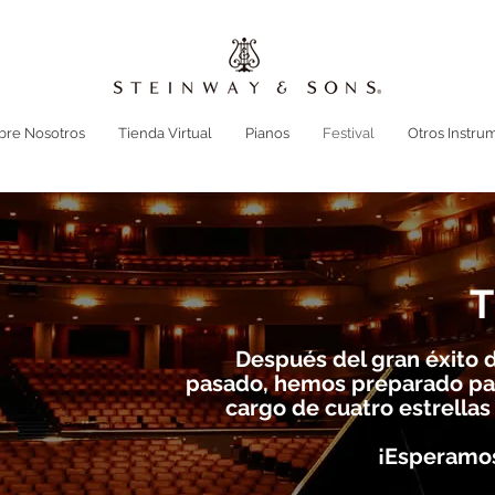
bre Nosotros
Tienda Virtual
Pianos
Festival
Otros Instru
T
Después del gran éxito d
pasado, hemos preparado pa
cargo de cuatro estrellas
¡Esperamos