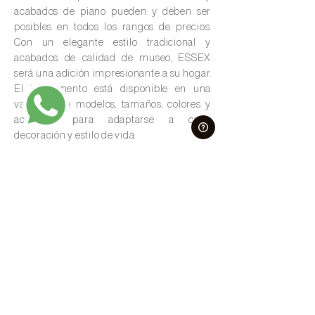
acabados de piano pueden y deben ser
posibles en todos los rangos de precios.
Con un elegante estilo tradicional y
acabados de calidad de museo, ESSEX
será una adición impresionante a su hogar.
El instrumento está disponible en una
variedad de modelos, tamaños, colores y
acabados para adaptarse a cada
decoración y estilo de vida.
LA
promesa
de STEINWAY
Al comprar un piano ESSEX, usted tendrá
la oportunidad de intercambiar el
instrumento dentro de los diez años
posteriores a la fecha de compra y recibirá
el 100 % del precio de su compra original,
para acreditarlo a la compra de un nuevo
piano de cola STEINWAY.