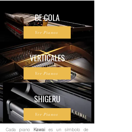
DE COLA
Ver Pianos
VERTICALES
Ver Pianos
SHIGERU
Ver Pianos
Cada piano
Kawai
es un símbolo de