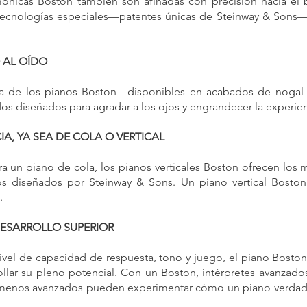
mónicas Boston también son afinadas con precisión hacia el 
tecnologías especiales—patentes únicas de Steinway & Sons—el
 AL OÍDO
ia de los pianos Boston—disponibles en acabados de nogal 
os diseñados para agradar a los ojos y engrandecer la experienc
A, YA SEA DE COLA O VERTICAL
a un piano de cola, los pianos verticales Boston ofrecen los
os diseñados por Steinway & Sons. Un piano vertical Boston
.
DESARROLLO SUPERIOR
vel de capacidad de respuesta, tono y juego, el piano Boston
rollar su pleno potencial. Con un Boston, intérpretes avanzad
 menos avanzados pueden experimentar cómo un piano verdade