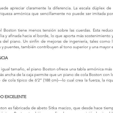
puede apreciar claramente la diferencia. La escala dúplex 
riqueza armónica que sencillamente no puede ser imitada po
l Boston tiene menos tensión sobre las cuerdas. Esta reducc
a y afinada hacia el borde, lo que aporta más sostenimiento y
 del piano. Un sinfín de mejoras de ingeniería, tales como 
jes y puentes, también contribuyen al tono superior y una mayor 
NCIA
igual tamaño, el piano Boston ofrece una tabla armónica más 
ás ancha de la caja permite que un piano de cola Boston con l
de cola típico de 6‘2” (188 cm)—lo cual crea la fuerza, la riq
DO EXCELENTE
ton es fabricada de abeto Sitka macizo, que desde hace tiem